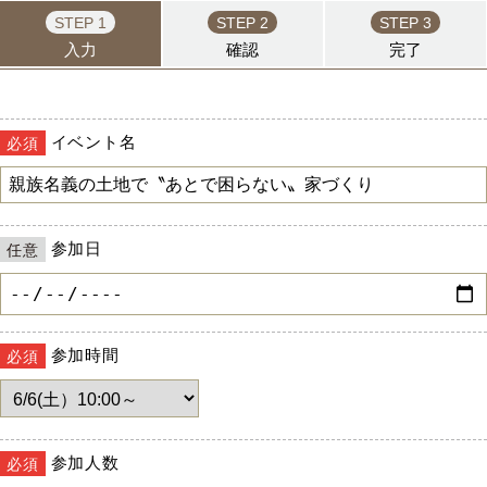
STEP 1
STEP 2
STEP 3
入力
確認
完了
イベント名
必須
参加日
任意
参加時間
必須
参加人数
必須