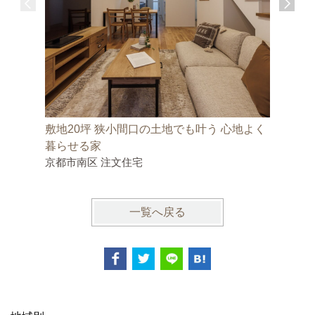
敷地20坪 狭小間口の土地でも叶う 心地よく
京都の厳
暮らせる家
の家
京都市南区 注文住宅
京都市右
一覧へ戻る