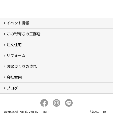
イベント情報
この街育ちの工務店
イベント予告
イベント報告
注文住宅
別所工務店の想い (2)
別所工務店の5つのこだわり 性能・構造・設計
家づくりで悩んでいませんか？
リフォーム
注文住宅施工事例
性能・構造・設計
現場レポート
お家づくりの流れ
リフォーム施工事例
現場レポート
お客様の声
会社案内
お家づくりの流れ
京都の土地の探し方
ブログ
会社概要
アクセス
スタッフ紹介
スタッフブログ
ブログ
有限会社 別 所×別所工務店 【新築 建