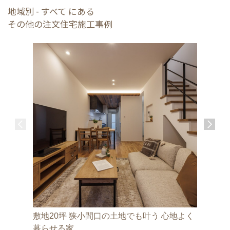
地域別 - すべて にある
その他の注文住宅施工事例
敷地20坪 狭小間口の土地でも叶う 心地よく
京都の厳
暮らせる家
の家