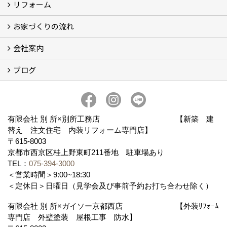
リフォーム
注文住宅施工事例
性能・構造・設計
現場レポート
お家づくりの流れ
リフォーム施工事例
現場レポート
お客様の声
会社案内
お家づくりの流れ
京都の土地の探し方
ブログ
会社概要
アクセス
スタッフ紹介
スタッフブログ
ブログ
有限会社 別 所×別所工務店 【新築 建
替え 注文住宅 内装リフォーム専門店】
〒615-8003
京都市西京区桂上野東町211番地 駐車場あり
TEL：
075-394-3000
＜営業時間＞9:00~18:30
＜定休日＞日曜日（見学会及び事前予約お打ち合わせ除く）
有限会社 別 所×ガイソー京都西店 【外装ﾘﾌｫｰﾑ
専門店 外壁塗装 屋根工事 防水】