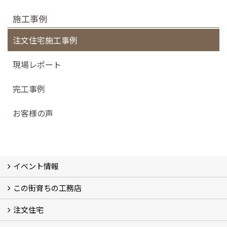
施工事例
注文住宅施工事例
現場レポート
完工事例
お客様の声
イベント情報
この街育ちの工務店
イベント予告
イベント報告
注文住宅
別所工務店の想い (2)
別所工務店の5つのこだわり 性能・構造・設計
家づくりで悩んでいませんか？