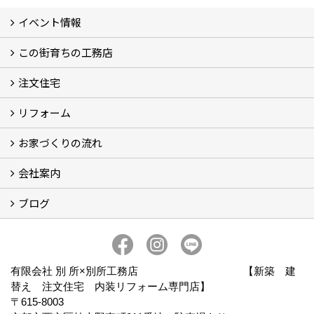
イベント情報
この街育ちの工務店
イベント予告
イベント報告
注文住宅
別所工務店の想い (2)
別所工務店の5つのこだわり 性能・構造・設計
家づくりで悩んでいませんか？
リフォーム
注文住宅施工事例
性能・構造・設計
現場レポート
お家づくりの流れ
リフォーム施工事例
現場レポート
お客様の声
会社案内
お家づくりの流れ
京都の土地の探し方
ブログ
会社概要
アクセス
スタッフ紹介
スタッフブログ
ブログ
有限会社 別 所×別所工務店 【新築 建
替え 注文住宅 内装リフォーム専門店】
〒615-8003