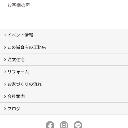
お客様の声
イベント情報
この街育ちの工務店
イベント予告
イベント報告
注文住宅
別所工務店の想い (2)
別所工務店の5つのこだわり 性能・構造・設計
家づくりで悩んでいませんか？
リフォーム
注文住宅施工事例
性能・構造・設計
現場レポート
お家づくりの流れ
リフォーム施工事例
現場レポート
お客様の声
会社案内
お家づくりの流れ
京都の土地の探し方
ブログ
会社概要
アクセス
スタッフ紹介
スタッフブログ
ブログ