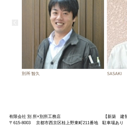
別所 智久
SASAKI
有限会社 別 所×別所工務店 【新築 建替え 
〒615-8003
京都市西京区桂上野東町211番地 駐車場あ