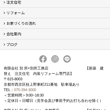
注文住宅
別所工務店の想い (2)
別所工務店の5つのこだわり 性能・構造・設計
家づくりで悩んでいませんか？
リフォーム
注文住宅施工事例
性能・構造・設計
現場レポート
お家づくりの流れ
リフォーム施工事例
現場レポート
お客様の声
会社案内
お家づくりの流れ
京都の土地の探し方
ブログ
会社概要
アクセス
スタッフ紹介
スタッフブログ
ブログ
有限会社 別 所×別所工務店 【新築 建
替え 注文住宅 内装リフォーム専門店】
〒615-8003
京都市西京区桂上野東町211番地 駐車場あり
TEL：
075-394-3000
＜営業時間＞9:00~18:30
＜定休日＞日曜日（見学会及び事前予約お打ち合わせ除く）