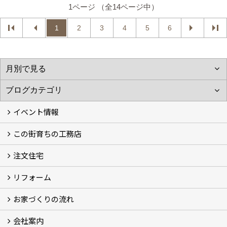
1ページ （全14ページ中）
1
2
3
4
5
6
イベント情報
この街育ちの工務店
イベント予告
イベント報告
注文住宅
別所工務店の想い (2)
別所工務店の5つのこだわり 性能・構造・設計
家づくりで悩んでいませんか？
リフォーム
注文住宅施工事例
性能・構造・設計
現場レポート
お家づくりの流れ
リフォーム施工事例
現場レポート
お客様の声
会社案内
お家づくりの流れ
京都の土地の探し方