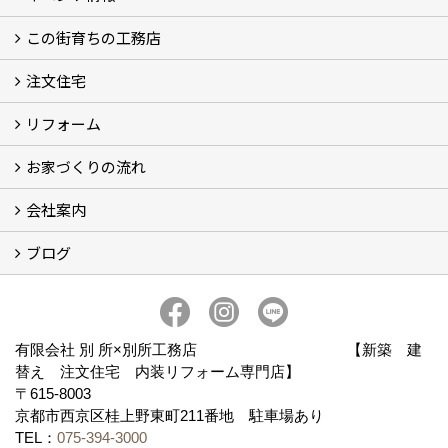
この街育ちの工務店
イベント予告
イベント報告
注文住宅
別所工務店の想い (2)
別所工務店の5つのこだわり 性能・構造・設計
家づくりで悩んでいませんか？
リフォーム
注文住宅施工事例
性能・構造・設計
現場レポート
お家づくりの流れ
リフォーム施工事例
現場レポート
お客様の声
会社案内
お家づくりの流れ
京都の土地の探し方
ブログ
会社概要
アクセス
スタッフ紹介
スタッフブログ
ブログ
有限会社 別 所×別所工務店 【新築 建
替え 注文住宅 内装リフォーム専門店】
〒615-8003
京都市西京区桂上野東町211番地 駐車場あり
TEL：
075-394-3000