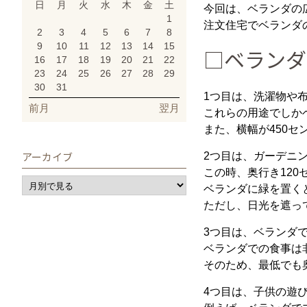
日
月
火
水
木
金
土
今回は、ベランダの
1
注文住宅でベランダ
2
3
4
5
6
7
8
9
10
11
12
13
14
15
□ベランダ
16
17
18
19
20
21
22
23
24
25
26
27
28
29
30
31
1つ目は、洗濯物や
前月
翌月
これらの用途でしか
また、横幅が450
アーカイブ
2つ目は、ガーデニ
この時、奥行き12
ベランダに緑を置く
ただし、日光を遮っ
3つ目は、ベランダ
ベランダでの食事は
そのため、最低でも
4つ目は、子供の遊