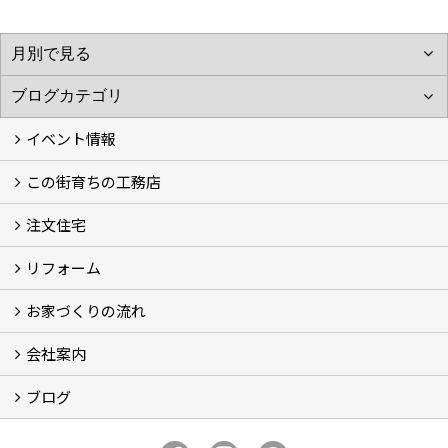
イベント情報
この街育ちの工務店
イベント予告
イベント報告
注文住宅
別所工務店の想い (2)
別所工務店の5つのこだわり 性能・構造・設計
家づくりで悩んでいませんか？
リフォーム
注文住宅施工事例
性能・構造・設計
現場レポート
お家づくりの流れ
リフォーム施工事例
現場レポート
お客様の声
会社案内
お家づくりの流れ
京都の土地の探し方
ブログ
会社概要
アクセス
スタッフ紹介
スタッフブログ
ブログ