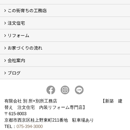
この街育ちの工務店
イベント予告
イベント報告
注文住宅
別所工務店の想い (2)
別所工務店の5つのこだわり 性能・構造・設計
家づくりで悩んでいませんか？
リフォーム
注文住宅施工事例
性能・構造・設計
現場レポート
お家づくりの流れ
リフォーム施工事例
現場レポート
お客様の声
会社案内
お家づくりの流れ
京都の土地の探し方
ブログ
会社概要
アクセス
スタッフ紹介
スタッフブログ
ブログ
有限会社 別 所×別所工務店 【新築 建
替え 注文住宅 内装リフォーム専門店】
〒615-8003
京都市西京区桂上野東町211番地 駐車場あり
TEL：
075-394-3000