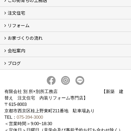
この街育ちの工務店
注文住宅
別所工務店の想い (2)
別所工務店の5つのこだわり 性能・構造・設計
家づくりで悩んでいませんか？
リフォーム
注文住宅施工事例
性能・構造・設計
現場レポート
お家づくりの流れ
リフォーム施工事例
現場レポート
お客様の声
会社案内
お家づくりの流れ
京都の土地の探し方
ブログ
会社概要
アクセス
スタッフ紹介
スタッフブログ
ブログ
有限会社 別 所×別所工務店 【新築 建
替え 注文住宅 内装リフォーム専門店】
〒615-8003
京都市西京区桂上野東町211番地 駐車場あり
TEL：
075-394-3000
＜営業時間＞9:00~18:30
＜定休日＞日曜日（見学会及び事前予約お打ち合わせ除く）