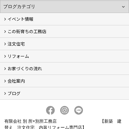
イベント情報
この街育ちの工務店
イベント予告
イベント報告
注文住宅
別所工務店の想い (2)
別所工務店の5つのこだわり 性能・構造・設計
家づくりで悩んでいませんか？
リフォーム
注文住宅施工事例
性能・構造・設計
現場レポート
お家づくりの流れ
リフォーム施工事例
現場レポート
お客様の声
会社案内
お家づくりの流れ
京都の土地の探し方
ブログ
会社概要
アクセス
スタッフ紹介
スタッフブログ
ブログ
有限会社 別 所×別所工務店 【新築 建
替え 注文住宅 内装リフォーム専門店】