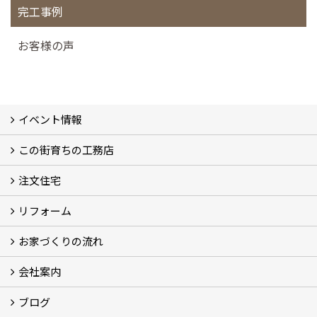
完工事例
お客様の声
イベント情報
この街育ちの工務店
イベント予告
イベント報告
注文住宅
別所工務店の想い (2)
別所工務店の5つのこだわり 性能・構造・設計
家づくりで悩んでいませんか？
リフォーム
注文住宅施工事例
性能・構造・設計
現場レポート
お家づくりの流れ
リフォーム施工事例
現場レポート
お客様の声
会社案内
お家づくりの流れ
京都の土地の探し方
ブログ
会社概要
アクセス
スタッフ紹介
スタッフブログ