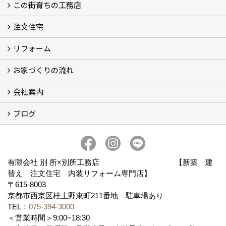
この街育ちの工務店
イベント予告
イベント報告
注文住宅
別所工務店の想い (2)
別所工務店の5つのこだわり 性能・構造・設計
家づくりで悩んでいませんか？
リフォーム
注文住宅施工事例
性能・構造・設計
現場レポート
お家づくりの流れ
リフォーム施工事例
現場レポート
お客様の声
会社案内
お家づくりの流れ
京都の土地の探し方
ブログ
会社概要
アクセス
スタッフ紹介
スタッフブログ
ブログ
有限会社 別 所×別所工務店 【新築 建
替え 注文住宅 内装リフォーム専門店】
〒615-8003
京都市西京区桂上野東町211番地 駐車場あり
TEL：
075-394-3000
＜営業時間＞9:00~18:30