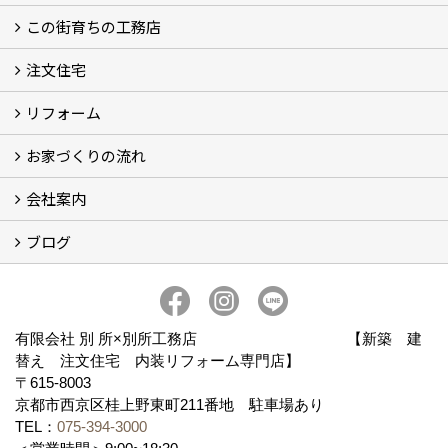
この街育ちの工務店
イベント予告
イベント報告
注文住宅
別所工務店の想い (2)
別所工務店の5つのこだわり 性能・構造・設計
家づくりで悩んでいませんか？
リフォーム
注文住宅施工事例
性能・構造・設計
現場レポート
お家づくりの流れ
リフォーム施工事例
現場レポート
お客様の声
会社案内
お家づくりの流れ
京都の土地の探し方
ブログ
会社概要
アクセス
スタッフ紹介
スタッフブログ
ブログ
有限会社 別 所×別所工務店 【新築 建
替え 注文住宅 内装リフォーム専門店】
〒615-8003
京都市西京区桂上野東町211番地 駐車場あり
TEL：
075-394-3000